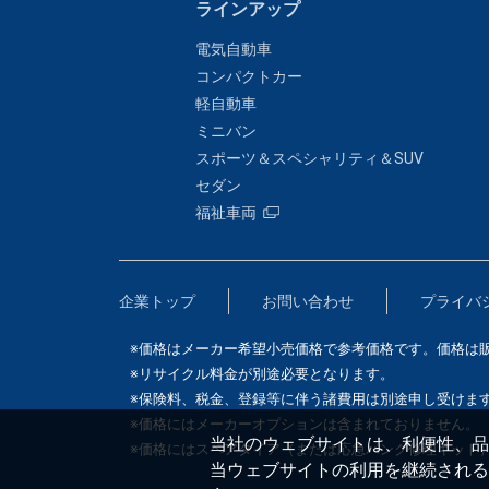
ラインアップ
電気自動車
コンパクトカー
軽自動車
ミニバン
スポーツ＆スペシャリティ＆SUV
セダン
福祉車両
企業トップ
お問い合わせ
プライバ
※価格はメーカー希望小売価格で参考価格です。価格は
※リサイクル料金が別途必要となります。
※保険料、税金、登録等に伴う諸費用は別途申し受けま
※価格にはメーカーオプションは含まれておりません。
当社のウェブサイトは、利便性、品質
※価格にはスペアタイア（または応急パンク修理キット
当ウェブサイトの利用を継続される