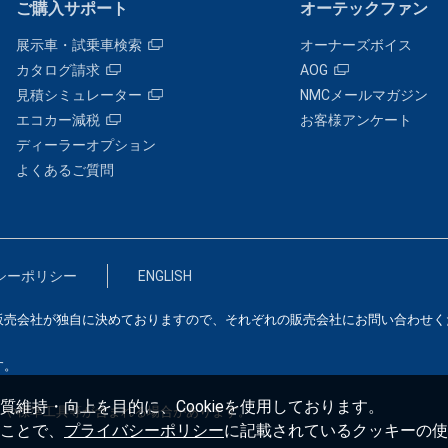
ご購入サポート
オーテックファン
展示車・試乗車検索
オーナーズボイス
カタログ請求
AOG
見積シミュレーター
NMCメールマガジン
エコカー減税
お客様アンケート
ディーラーオプション
よくあるご質問
シーポリシー
ENGLISH
販売会社が独自に決めておりますので、それぞれの販売会社にお問い合わせく
す。
維持・向上を目的に、Cookieを使用しております。
）や標準工具等が含まれる場合があります。
ことで、
プライバシーポリシー
に記載されているクッキーの使