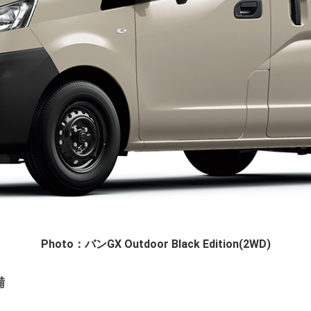
Photo：バンGX Outdoor Black Edition(2WD)
備