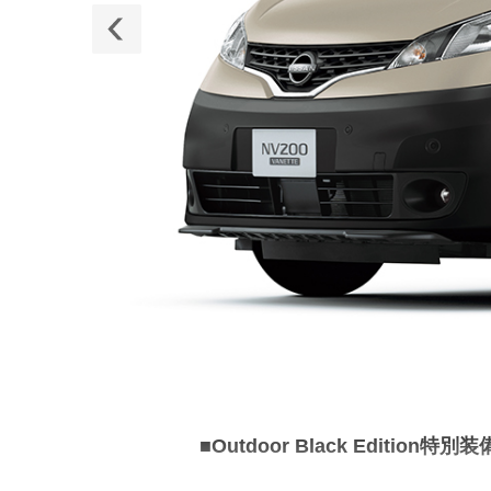
2
2
/
■Outdoor Black Edition特別装