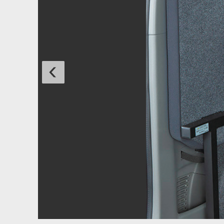
9
9
/