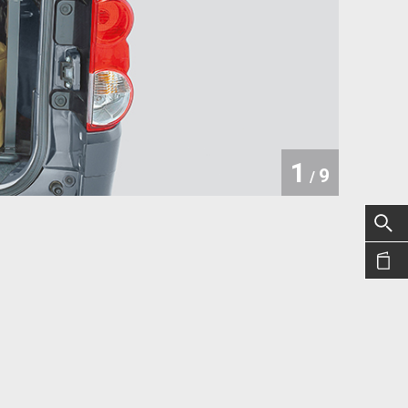
1
9
/