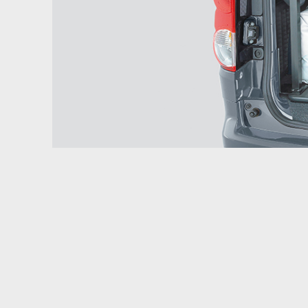
9
9
/