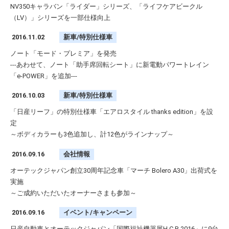
NV350キャラバン「ライダー」シリーズ、「ライフケアビークル
（LV）」シリーズを一部仕様向上
2016.11.02
新車/特別仕様車
ノート「モード・プレミア」を発売
---あわせて、ノート「助手席回転シート」に新電動パワートレイン
「e-POWER」を追加---
2016.10.03
新車/特別仕様車
「日産リーフ」の特別仕様車「エアロスタイル thanks edition」を設
定
～ボディカラーも3色追加し、計12色がラインナップ～
2016.09.16
会社情報
オーテックジャパン創立30周年記念車「マーチ Bolero A30」出荷式を
実施
～ご成約いただいたオーナーさまも参加～
2016.09.16
イベント/キャンペーン
日産自動車とオーテックジャパン「国際福祉機器展H.C.R.2016」に9台