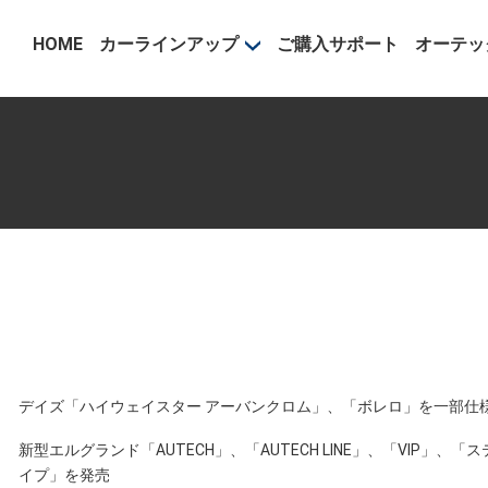
事業部
HOME
カーラインアップ
ご購入サポート
オーテッ
デイズ「ハイウェイスター アーバンクロム」、「ボレロ」を一部仕
新型エルグランド「AUTECH」、「AUTECH LINE」、「VIP」、「
イプ」を発売