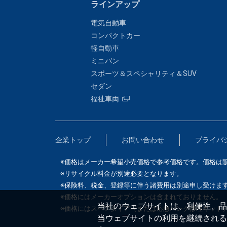
ラインアップ
電気自動車
コンパクトカー
軽自動車
ミニバン
スポーツ＆スペシャリティ＆SUV
セダン
福祉車両
企業トップ
お問い合わせ
プライバ
※価格はメーカー希望小売価格で参考価格です。価格は
※リサイクル料金が別途必要となります。
※保険料、税金、登録等に伴う諸費用は別途申し受けま
※価格にはメーカーオプションは含まれておりません。
当社のウェブサイトは、利便性、品質
※価格にはスペアタイア（または応急パンク修理キット
当ウェブサイトの利用を継続される