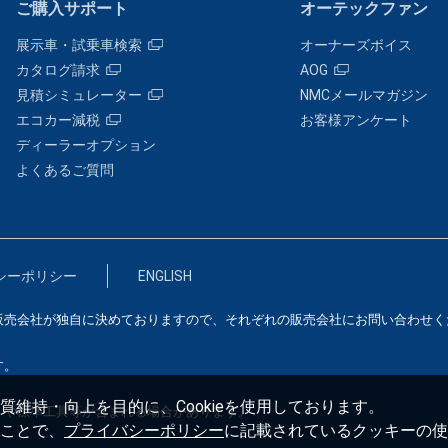
ご購入サポート
オーテックファン
展示車・試乗車検索
オーナーズボイス
カタログ請求
AOG
見積シミュレーター
NMCメールマガジン
エコカー減税
お客様アンケート
ディーラーオプション
よくあるご質問
シーポリシー
ENGLISH
販売会社が独自に決めておりますので、それぞれの販売会社にお問い合わせく
す。
維持・向上を目的に、Cookieを使用しております。
）や標準工具等が含まれる場合があります。
ことで、
プライバシーポリシー
に記載されているクッキーの使