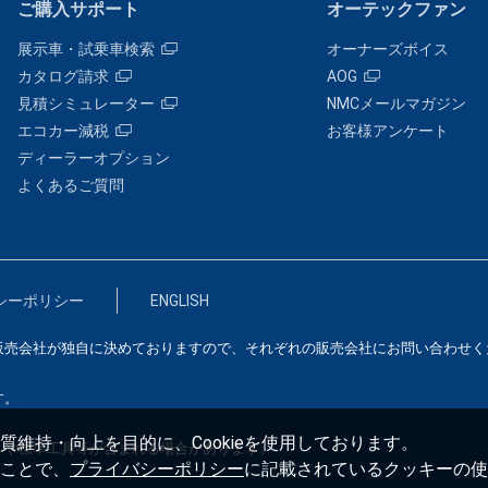
ご購入サポート
オーテックファン
展示車・試乗車検索
オーナーズボイス
カタログ請求
AOG
見積シミュレーター
NMCメールマガジン
エコカー減税
お客様アンケート
ディーラーオプション
よくあるご質問
シーポリシー
ENGLISH
販売会社が独自に決めておりますので、それぞれの販売会社にお問い合わせく
す。
維持・向上を目的に、Cookieを使用しております。
）や標準工具等が含まれる場合があります。
ことで、
プライバシーポリシー
に記載されているクッキーの使