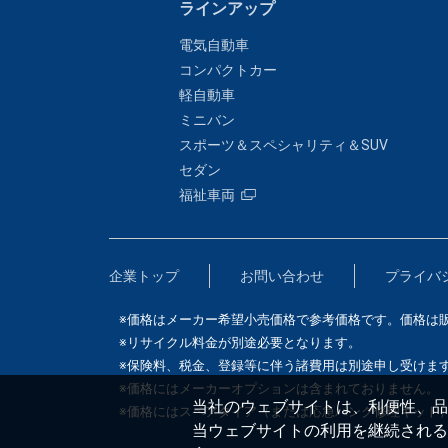
ラインアップ
電気自動車
コンパクトカー
軽自動車
ミニバン
スポーツ＆スペシャリティ＆SUV
セダン
福祉車両
企業トップ
お問い合わせ
プライバ
※価格はメーカー希望小売価格で参考価格です。価格は
※リサイクル料金が別途必要となります。
※保険料、税金、登録等に伴う諸費用は別途申し受けま
※価格にはメーカーオプションは含まれておりません。
当社のウェブサイトは、利便性、品質
※価格にはスペアタイア（または応急パンク修理キット
当ウェブサイトの利用を継続される