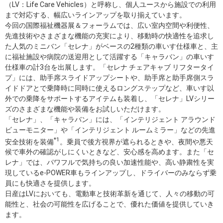
（LV：Life Care Vehicles）と呼称し、個人ユースから施設での利用
まで対応する、幅広いラインアップを取り揃えています。
今回の国際福祉機器展＆フォーラムでは、広い室内空間や利便性、
先進技術やさまざまな機能の充実により、移動時の快適性を追求し
た人気のミニバン「セレナ」がベースの2種類の車いす仕様車と、主
に福祉施設や病院の送迎用として活躍する「キャラバン」の車いす
仕様車の計3台を出展します。「セレナ チェアキャブ リフタータイ
プ」には、助手席スライドアップシートや、助手席と助手席側スラ
イドドアとで乗降時に同時に使えるロングステップなど、車いす以
外での乗降をサポートするアイテムも装着し、「セレナ」LVシリー
ズのさまざまな機能や装備をお試しいただけます。
「セレナ」、「キャラバン」には、「インテリジェント アラウンド
ビューモニター」や「インテリジェント ルームミラー」などの先進
*1
安全技術を装備
。乗員で後方視界が遮られるときや、夜間や悪天
候で車外の確認がしにくいときなど、安心感を高めます。また「セ
レナ」では、パワフルで気持ちの良い加速性能や、高い静粛性を実
現しているe-POWER車もラインアップし、ドライバーのみならず乗
員にも快適さを提供します。
日産はLVにおいても、電動車と技術革新を通じて、人々の移動の可
能性と、社会の可能性を広げることで、優れた価値を提供していき
ます。