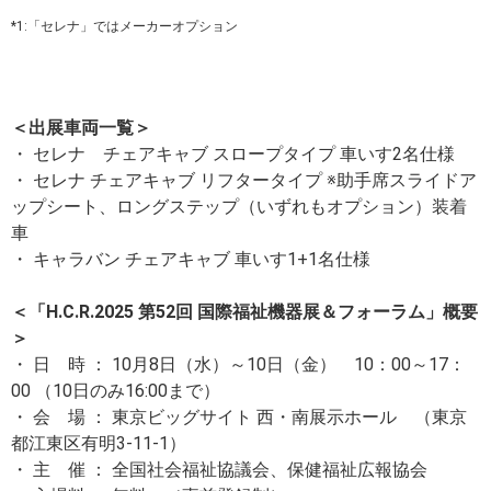
*1:「セレナ」ではメーカーオプション
＜出展車両一覧＞
・ セレナ チェアキャブ スロープタイプ 車いす2名仕様
・ セレナ チェアキャブ リフタータイプ ※助手席スライドア
ップシート、ロングステップ（いずれもオプション）装着
車
・ キャラバン チェアキャブ 車いす1+1名仕様
＜「H.C.R.2025 第52回 国際福祉機器展＆フォーラム」概要
＞
・ 日 時 ： 10月8日（水）～10日（金） 10：00～17：
00 （10日のみ16:00まで）
・ 会 場 ： 東京ビッグサイト 西・南展示ホール （東京
都江東区有明3-11-1）
・ 主 催 ： 全国社会福祉協議会、保健福祉広報協会