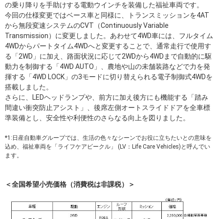
の乗り降りを手助けする電動ウインチを装備した福祉車両です。
今回の仕様変更ではベース車と同様に、トランスミッションを4AT
から無段変速システムのCVT（Continuously Variable
Transmission）に変更しました。あわせて4WD車には、フルタイム
4WDからパートタイム4WDへと変更することで、通常走行で使用す
る「2WD」に加え、路面状況に応じて2WDから4WDまで自動的に駆
動力を制御する「4WD AUTO」、農地や山の未舗装路などで力を発
揮する「4WD LOCK」の3モードに切り替えられる電子制御式4WDを
搭載しました。
さらに、LEDヘッドランプや、前方に加え後方にも機能する「踏み
間違い衝突防止アシスト」、後席左側オートスライドドアを全車標
準装備とし、安全性や利便性のさらなる向上を図りました。
*1:日産自動車グループでは、生活の色々なシーンでお役に立ちたいとの意味を
込め、福祉車両を「ライフケアビークル」 (LV：Life Care Vehicles)と呼んでい
ます。
＜全国希望小売価格（消費税は非課税）＞