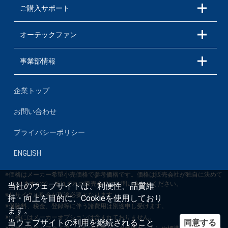
ご購入サポート
オーテックファン
事業部情報
企業トップ
お問い合わせ
プライバシーポリシー
ENGLISH
※価格はメーカー希望小売価格で参考価格です。価格は販売会社が独自に決めて
おりますので、それぞれの販売会社にお問い合わせください。
当社のウェブサイトは、利便性、品質維
※リサイクル料金が別途必要となります。
持・向上を目的に、Cookieを使用しており
※保険料、税金、登録等に伴う諸費用は別途申し受けます。
ます。
※価格にはメーカーオプションは含まれておりません。
同意する
当ウェブサイトの利用を継続されること