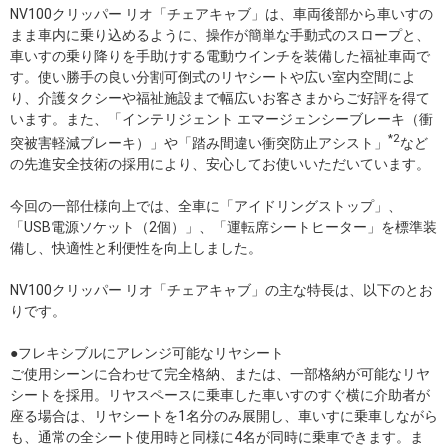
NV100クリッパー リオ「チェアキャブ」は、車両後部から車いすの
まま車内に乗り込めるように、操作が簡単な手動式のスロープと、
車いすの乗り降りを手助けする電動ウインチを装備した福祉車両で
す。使い勝手の良い分割可倒式のリヤシートや広い室内空間によ
り、介護タクシーや福祉施設まで幅広いお客さまからご好評を得て
います。また、「インテリジェント エマージェンシーブレーキ（衝
*2
突被害軽減ブレーキ）」や「踏み間違い衝突防止アシスト」
など
の先進安全技術の採用により、安心してお使いいただいています。
今回の一部仕様向上では、全車に「アイドリングストップ」、
「USB電源ソケット（2個）」、「運転席シートヒーター」を標準装
備し、快適性と利便性を向上しました。
NV100クリッパー リオ「チェアキャブ」の主な特長は、以下のとお
りです。
●フレキシブルにアレンジ可能なリヤシート
ご使用シーンに合わせて完全格納、または、一部格納が可能なリヤ
シートを採用。リヤスペースに乗車した車いすのすぐ横に介助者が
座る場合は、リヤシートを1名分のみ展開し、車いすに乗車しながら
も、通常の全シート使用時と同様に4名が同時に乗車できます。ま