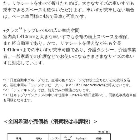
た、リヤシートをすべて折りたためば、大きなサイズの車いすでも
乗車できるスペースを確保いただけます。車いすが乗車しない場合
は、ベース車同様に4名で乗車が可能です。
*3
●クラス
トップレベルの広い室内空間
室内高1,410mmと大きな車いすでも余裕の頭上スペースを確保。
また軽自動車であり、かつ、リヤシートを備えながらも全長
1,410mmまでの車いすが乗車可能であり、介護タクシー、介護事業
者、一般家庭での介護などでお使いになるさまざまなサイズの車い
すに対応しています。
*1：日産自動車グループでは、生活の色々なシーンでお役に立ちたいとの意味を込
め、福祉車両を「ライフケアビークル」 (LV：Life Care Vehicles)と呼んでいます。
*2：「チェアキャブ」では、前方のみの機能となります。
*3：軽キャブワゴンクラスの車いす仕様車（2021年9月日産調べ）。同製造事業者車種
も同様となります。
＜全国希望小売価格（消費税は非課税）＞