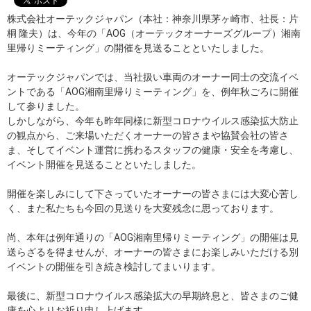
株式会社オーテックジャパン（本社：神奈川県茅ヶ崎市、社長：片
桐 隆夫）は、今年の「AOG（オーテックオーナーズグループ）湘南
里帰りミーティング」の開催を見送ることといたしました。
オーテックジャパンでは、当社扱い車両のオーナー同士の交流イベ
ントである「AOG湘南里帰りミーティング」を、例年秋ごろに開催
して参りました。
しかしながら、今年も昨年同様に新型コロナウイルス感染拡大防止
の観点から、ご来場いただくオーナーの皆さまや協賛会社の皆さ
ま、そしてイベント運営に携わるスタッフの健康・安全を考慮し、
イベント開催を見送ることといたしました。
開催を楽しみにして下さっていたオーナーの皆さまには大変心苦し
く、また私たちも今回の見送りを大変残念に思っております。
尚、本年は例年通りの「AOG湘南里帰りミーティング」の開催は見
送らざるを得ませんが、オーナーの皆さまにお楽しみいただける別
イベントの開催を引き続き検討してまいります。
最後に、新型コロナウイルス感染拡大の早期終息と、皆さまのご健
康を心よりお祈り申し上げます。