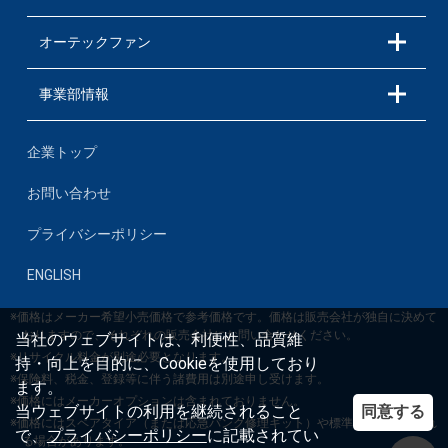
オーテックファン
事業部情報
企業トップ
お問い合わせ
プライバシーポリシー
ENGLISH
※価格はメーカー希望小売価格で参考価格です。価格は販売会社が独自に決めて
おりますので、それぞれの販売会社にお問い合わせください。
当社のウェブサイトは、利便性、品質維
※リサイクル料金が別途必要となります。
持・向上を目的に、Cookieを使用しており
※保険料、税金、登録等に伴う諸費用は別途申し受けます。
ます。
※価格にはメーカーオプションは含まれておりません。
同意する
当ウェブサイトの利用を継続されること
※価格にはスペアタイア（または応急パンク修理キット）や標準工具等が含まれ
で、
プライバシーポリシー
に記載されてい
る場合があります。