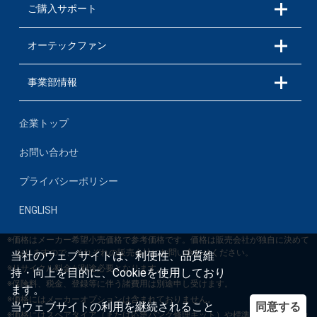
ご購入サポート
オーテックファン
事業部情報
企業トップ
お問い合わせ
プライバシーポリシー
ENGLISH
※価格はメーカー希望小売価格で参考価格です。価格は販売会社が独自に決めて
おりますので、それぞれの販売会社にお問い合わせください。
当社のウェブサイトは、利便性、品質維
※リサイクル料金が別途必要となります。
持・向上を目的に、Cookieを使用しており
※保険料、税金、登録等に伴う諸費用は別途申し受けます。
ます。
※価格にはメーカーオプションは含まれておりません。
同意する
当ウェブサイトの利用を継続されること
※価格にはスペアタイア（または応急パンク修理キット）や標準工具等が含まれ