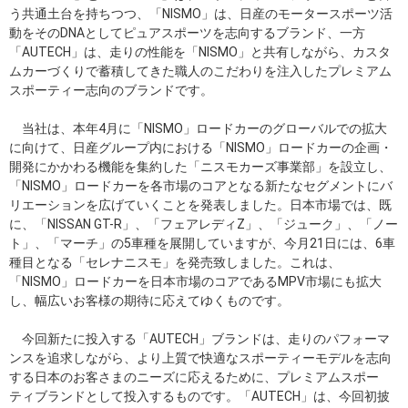
う共通土台を持ちつつ、「NISMO」は、日産のモータースポーツ活
動をそのDNAとしてピュアスポーツを志向するブランド、一方
「AUTECH」は、走りの性能を「NISMO」と共有しながら、カスタ
ムカーづくりで蓄積してきた職人のこだわりを注入したプレミアム
スポーティー志向のブランドです。
当社は、本年4月に「NISMO」ロードカーのグローバルでの拡大
に向けて、日産グループ内における「NISMO」ロードカーの企画・
開発にかかわる機能を集約した「ニスモカーズ事業部」を設立し、
「NISMO」ロードカーを各市場のコアとなる新たなセグメントにバ
リエーションを広げていくことを発表しました。日本市場では、既
に、「NISSAN GT-R」、「フェアレディZ」、「ジューク」、「ノー
ト」、「マーチ」の5車種を展開していますが、今月21日には、6車
種目となる「セレナニスモ」を発売致しました。これは、
「NISMO」ロードカーを日本市場のコアであるMPV市場にも拡大
し、幅広いお客様の期待に応えてゆくものです。
今回新たに投入する「AUTECH」ブランドは、走りのパフォーマ
ンスを追求しながら、より上質で快適なスポーティーモデルを志向
する日本のお客さまのニーズに応えるために、プレミアムスポー
ティブランドとして投入するものです。「AUTECH」は、今回初披