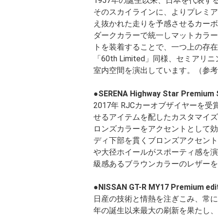
1957年の誕生以来、日本を代表す
そのスカイラインに、よりプレミア
え抜かれた走りを予感させるカーボ
ダークカラーで統一しマットカラー
トを装着することで、一つ上の存在
「60th Limited」同様、セ
室内空間を演出しています。（参考
●SERENA Highway Star Premium 
2017年 RJCカーオブザイヤーを受
せるアイテムを配したカスタマイズ
ロンズカラーをアクセントとして効
ディ下部を貫くブロンズアクセント
や大径ホイールがスポーティ感を演
級感あるブラウンカラーのレザーを
●NISSAN GT-R MY17 Premium edi
日産の技術と情熱を注ぎこみ、常にさら
年の誕生以来最大の刷新を果たし、