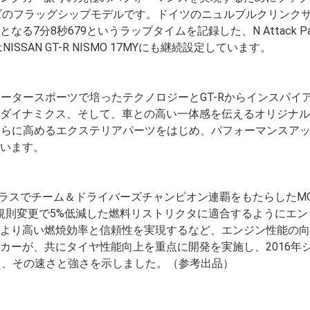
ーズのフラッグシップモデルです。ドイツのニュルブルクリンク
7分8秒679というラップタイムを記録した、N Attack Pack
SSAN GT-R NISMO 17MYにも継続設定しています。
、モータースポーツで培ったテクノロジーとGT-Rからインスパイ
ダイナミクス、そして、車との高い一体感を伝えるオリジナルRE
力をさらに高めるエクステリアパーツをはじめ、パフォーマンスア
います。
GT500クラスでチーム＆ドライバーズチャンピオン連覇をもたらしたMO
様です。規則変更で5%低減した燃料リストリクタに適合するようにエ
より高い燃焼効率と信頼性を実現するなど、エンジン性能の向
カーが、共にタイヤ性能向上を重点に開発を実施し、2016年
を達成し、その速さと強さを示しました。（参考出品）