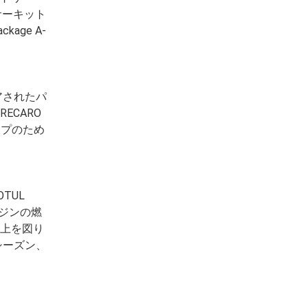
サーキット
age A-
アされたパ
CARO
ップのため
TUL
ンジンの燃
上を図り
シーズン、