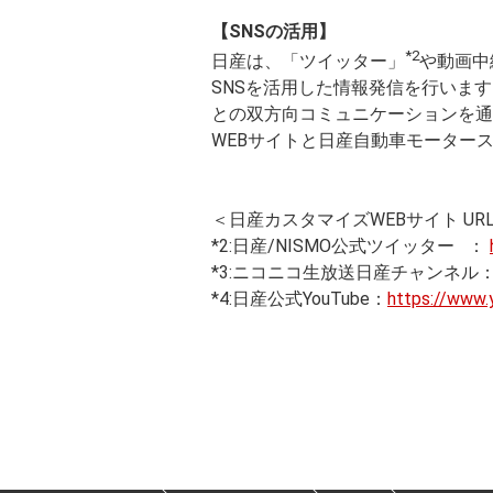
【SNSの活用】
*2
日産は、「ツイッター」
や動画中
SNSを活用した情報発信を行いま
との双方向コミュニケーションを通
WEBサイトと日産自動車モーター
＜日産カスタマイズWEBサイト UR
*2:日産/NISMO公式ツイッター ：
*3:ニコニコ生放送日産チャンネル
*4:日産公式YouTube：
https://www.