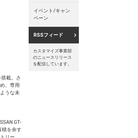
イベント/キャン
ペーン
RSSフィード
カスタマイズ事業部
のニュースリリース
を配信しています。
ムを搭載。さ
め、専用
ような未
N GT-
蓄積を余す
トリー