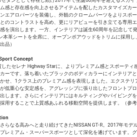
るセダンとして存在し続け2017年で生誕60周年を迎えるスカイ
ム感と存在感を向上させるアイテムを配したカスタマイズカー
ンエアロパーツを装備し、外観のクロームパーツをよりスポー
とのコントラストを高め、更にリアビューを引き立てる専用エ
感を演出します。一方、インテリアは誕生60周年を記念して
ミアリニン本革シートを全席に、オープンポアウッドをトリムに採用
出品）
Sport Concept
賞したセレナ Highway Starに、よりプレミアム感とスポーテ
カーです。落ち着いたブラックのボディカラーにインテリアと
かせ、1クラス上のプレミアム感を表現しました。エクステリ
が低重心な安定感を、アグレッシブに張り出したフロントプロ
出します。さらにインテリアにはキルティングやパイピングを
採用することで上質感あふれる移動空間を提供します。（参考
tion
なる高みへと走り続けてきたNISSAN GT-R。2017年モデル
プレミアム・スーパースポーツとして深化を遂げています。グ