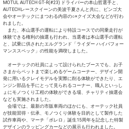
MOTUL AUTECH GT-R(#23) ドライバーの本山哲選手と、
AUTECHレースクイーンの美波千夏さんと共に、ビンゴ大
会やオーテックにまつわる内容の○×クイズ大会などが行わ
れました。
また、本山選手の運転により特設コースでの同乗走行が
体験できる権利の抽選も行われ、当選者は本山選手の運転
と、試乗に供されたエルグランド「ライダー ハイパフォー
マンススペック」の性能を満喫しました。
オーテックの社員によって設けられたブースでも、お子
さまからペットまで楽しめるゲームコーナー、デザイン開
発に用いるクレイモデルを実際に削る体験ができたり、エ
ンジン部品を手にとって見られるコーナー、職人といっし
ょにモノつくり工程の体験ができる場、チャリティ抽選会
なども実施されました。
会場では、最新の市販車両のほかにも、オーテック社員
が技能習得・伝承、モノつくり体験を目的として製作した
試作車両や、マーチ「ボレロ」誕生15周年を記念した特製
デザインのラッピングカーなどの展示も行われました。