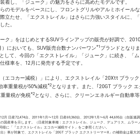
装着し、「ジューク」の魅力をさらに高めたモデルです。
らのモデルをベースにし、フロントグリルやアルミホイールな
際立たせ、「エクストレイル」はさらに力強いスタイルに、「
した。
」をはじめとするSUVラインアップの販売が好調で、2010年
*1
6月）においても、SUV販売台数ナンバーワン
ブランドとなり
として、今回の「エクストレイル」「ジューク」に続き、「ム
仕様車を、12月に発売する予定です。
エコカー減税）」により、エクストレイル「20Xtt ブラック
*2
動車重量税が50%減税
となります。また、｢20GT ブラック 
*2
車重量税が免税
となり、さらに、クリーンエネルギー自動車等
月 日産72,474台、2011年1月〜12月 日産69,360台、2012年1月〜6月 44,695台（自販
む）の国産車を示します。（日産対象車種：エクストレイル、ジューク、デュアリス、ムラー
と同様に「『エクストレイル』エコカー減税サイト」をご参照ください。
登録（届出）車が対象で、エクストレイル「20GT ブラック エクストリーマーX」の補助金は最大2