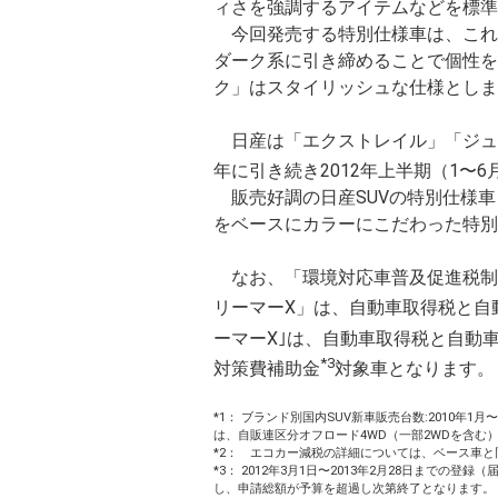
ィさを強調するアイテムなどを標準
今回発売する特別仕様車は、これ
ダーク系に引き締めることで個性を
ク」はスタイリッシュな仕様としま
日産は「エクストレイル」「ジューク
年に引き続き2012年上半期（1〜
販売好調の日産SUVの特別仕様車
をベースにカラーにこだわった特別
なお、「環境対応車普及促進税制（
リーマーX」は、自動車取得税と自
ーマーX｣は、自動車取得税と自動
*3
対策費補助金
対象車となります。
*1： ブランド別国内SUV新車販売台数:2010年1月〜12
は、自販連区分オフロード4WD（一部2WDを含
*2： エコカー減税の詳細については、ベース車
*3： 2012年3月1日〜2013年2月28日までの
し、申請総額が予算を超過し次第終了となります。