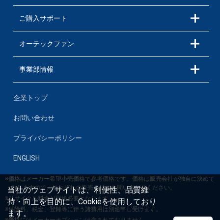
ご購入サポート
オーテックファン
事業部情報
企業トップ
お問い合わせ
プライバシーポリシー
ENGLISH
※価格はメーカー希望小売価格で参考価格です。価格は販売会社が独自に決めて
おりますので、それぞれの販売会社にお問い合わせください。
当社のウェブサイトは、利便性、品質維
※リサイクル料金が別途必要となります。
持・向上を目的に、Cookieを使用しており
※保険料、税金、登録等に伴う諸費用は別途申し受けます。
ます。
※価格にはメーカーオプションは含まれておりません。