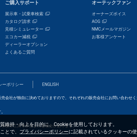
ご購入サポート
オーテックファン
展示車・試乗車検索
オーナーズボイス
カタログ請求
AOG
見積シミュレーター
NMCメールマガジン
エコカー減税
お客様アンケート
ディーラーオプション
よくあるご質問
シーポリシー
ENGLISH
販売会社が独自に決めておりますので、それぞれの販売会社にお問い合わせく
す。
維持・向上を目的に、Cookieを使用しております。
）や標準工具等が含まれる場合があります。
ことで、
プライバシーポリシー
に記載されているクッキーの使