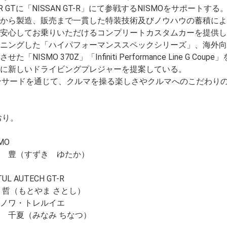
 GTに「NISSAN GT-R」にて参戦するNISMOをサポートする
から製造、販売まで一貫した特装技術及びノウハウの蓄積によ
安心してお乗りいただけるコンプリートカスタムカーを提供し
ニングした「ハイパフォーマンススペックシリーズ」、海外向
MO 370Z」「Infiniti Performance Line G Coup
に新しいドライビングプレジャーを提案している。
ンサードを通じて、クルマを操る楽しさやクルマへのこだわり
おり。
O
ずき ゆたか）
CH GT-R
とやま さとし）
ルイエ
夏（みなみ ちなつ）