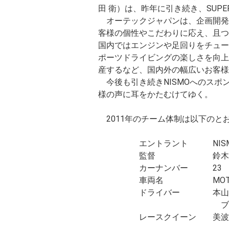
田 衛）は、昨年に引き続き、SUPER
オーテックジャパンは、企画開発
客様の個性やこだわりに応え、且つ
国内ではエンジンや足回りをチュー
ポーツドライビングの楽しさを向上させた「NIS
産するなど、国内外の幅広いお客様
今後も引き続きNISMOへのスポ
様の声に耳をかたむけてゆく。
2011年のチーム体制は以下のと
エントラント NISM
監督 鈴木 豊（す
カーナンバー 23
車両名 MOTUL AUTE
ドライバー 本山 哲（も
ブノワ・トレ
レースクイーン 美波 千