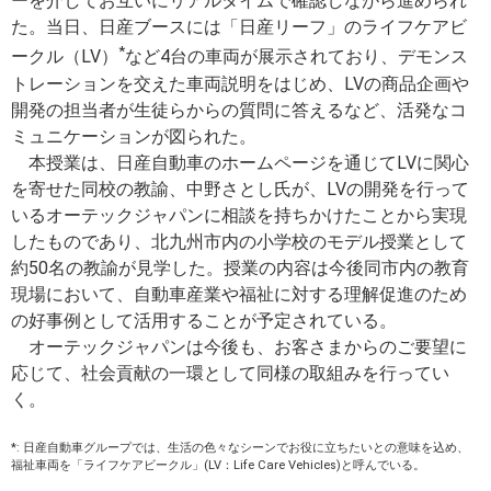
ーを介してお互いにリアルタイムで確認しながら進められ
た。当日、日産ブースには「日産リーフ」のライフケアビ
*
ークル（LV）
など4台の車両が展示されており、デモンス
トレーションを交えた車両説明をはじめ、LVの商品企画や
開発の担当者が生徒らからの質問に答えるなど、活発なコ
ミュニケーションが図られた。
本授業は、日産自動車のホームページを通じてLVに関心
を寄せた同校の教諭、中野さとし氏が、LVの開発を行って
いるオーテックジャパンに相談を持ちかけたことから実現
したものであり、北九州市内の小学校のモデル授業として
約50名の教諭が見学した。授業の内容は今後同市内の教育
現場において、自動車産業や福祉に対する理解促進のため
の好事例として活用することが予定されている。
オーテックジャパンは今後も、お客さまからのご要望に
応じて、社会貢献の一環として同様の取組みを行ってい
く。
*: 日産自動車グループでは、生活の色々なシーンでお役に立ちたいとの意味を込め、
福祉車両を「ライフケアビークル」(LV：Life Care Vehicles)と呼んでいる。