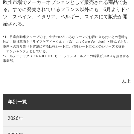
欧州市場でメーカーオプションとして販売される商品であ
る。すでに発売されているフランス以外にも、6月よりドイ
ツ、スペイン、イタリア、ベルギー、スイスにて販売が開
始される。
*1：日産自動車グループでは、生活のいろいろなシーンでお役に立ちたいとの意味を
込め、福祉車両を「ライフケアビークル」（LV：Life Care Vehicles）と呼んでおり、
車内への乗り降りを容易にする回転シート車、昇降シート車などのシリーズ名称を
「アンシャンテ」としている。
*2：ルノーテック（RENAULT TECH）： フランス・ルノーの特装ビジネスを担当する
事業部。
以上
年別一覧
2026年