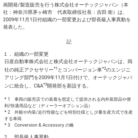
画開発/製造販売を行う株式会社オーテックジャパン（本
社：神奈川県茅ヶ崎市 代表取締役社長：吉田 衛）は、
2009年11月1日付組織の一部変更および部長級人事異動を
発表した。
記
１． 組織の一部変更
日産自動車株式会社と株式会社オーテックジャパンは、両
*1
*2
社の純正アクセサリー
とコンバージョン車
のエンジニ
アリング部門を2009年11月1日付けで、オーテックジャパ
*3
ンに統合し、C&A
開発部を新設する。
* 1 車両の販売店での装着を想定して提供される内外装部品や便
利/快適用品など（ディーラーオプション品）
* 2 外観や内装/走行性能などを特別仕様とし少量生産方式で生産
する車両
* 3 Conversion & Accessory の略
２． 部長級人事異動