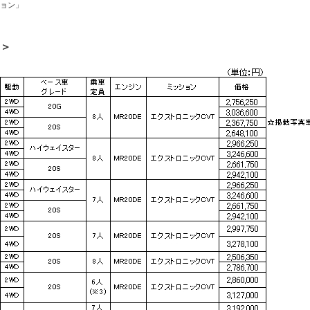
ション」
＞