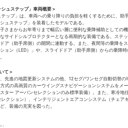
ッシュステップ」車両概要＞
ステップ」は、車両への乗り降りの負担を軽くするために、助
シュステップ」を装着したモデルである。
子さまからお年寄りまで幅広い層に便利な乗降補助としての機
なサイドシルプロテクターとなる画期的な装備である。ステッ
ドア（助手席側）の開閉に連動する。また、夜間等の乗降をス
ション（LED）」や、スライドドア（助手席側）からの乗降時
。
いて＞
先進の地図更新システムの他、12セグ/ワンセグ自動切替の
D方式の高画質のカーウイングスナビゲーションシステムをメ
スター アーバンセレクションのみ標準装備）。また、寒冷地仕
セレクション）、インテリジェントエアコンシステム（チェアキ
ど、装備の充実を図った。
ン」