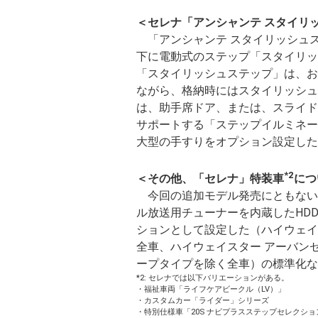
＜セレナ「アンシャンテ スタイリ
「アンシャンテ スタイリッシュ
下に電動式のステップ「スタイリッ
「スタイリッシュステップ」は、お
ながら、格納時にはスタイリッシュ
は、助手席ドア、または、スライド
サポートする「ステップイルミネー
大型の手すりをオプション設定した
*2
＜その他、「セレナ」特装車
につ
今回の追加モデル発売にともない、
ル放送用チューナーを内蔵したHD
ションとして設定した（ハイウェイ
全車、ハイウェイスター アーバン
ープタイプを除く全車）の標準化な
*2: セレナでは以下バリエーションがある。
・福祉車両「ライフケアビークル（LV）」
・カスタムカー「ライダー」シリーズ
・特別仕様車「20S ナビプラスステップセレクショ