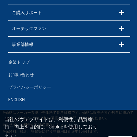
ご購入サポート
オーテックファン
事業部情報
企業トップ
お問い合わせ
プライバシーポリシー
ENGLISH
※価格はメーカー希望小売価格で参考価格です。価格は販売会社が独自に決めて
おりますので、それぞれの販売会社にお問い合わせください。
当社のウェブサイトは、利便性、品質維
※リサイクル料金が別途必要となります。
持・向上を目的に、Cookieを使用しており
※保険料、税金、登録等に伴う諸費用は別途申し受けます。
ます。