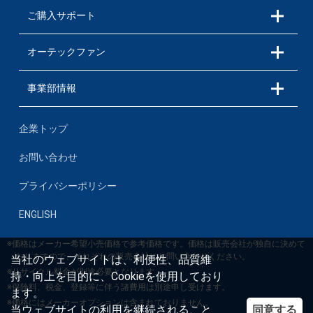
ご購入サポート
オーテックファン
事業部情報
企業トップ
お問い合わせ
プライバシーポリシー
ENGLISH
※価格はメーカー希望小売価格で参考価格です。価格は販売会社が独自に決めて
おりますので、それぞれの販売会社にお問い合わせください。
当社のウェブサイトは、利便性、品質維
※リサイクル料金が別途必要となります。
持・向上を目的に、Cookieを使用しており
※保険料、税金、登録等に伴う諸費用は別途申し受けます。
ます。
※価格にはメーカーオプションは含まれておりません。
同意する
当ウェブサイトの利用を継続されること