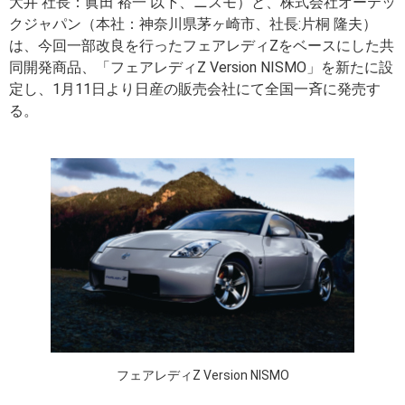
大井 社長：眞田 裕一 以下、ニスモ）と、株式会社オーテッ
クジャパン（本社：神奈川県茅ヶ崎市、社長:片桐 隆夫）
は、今回一部改良を行ったフェアレディZをベースにした共
同開発商品、「フェアレディZ Version NISMO」を新たに設
定し、1月11日より日産の販売会社にて全国一斉に発売す
る。
フェアレディZ Version NISMO