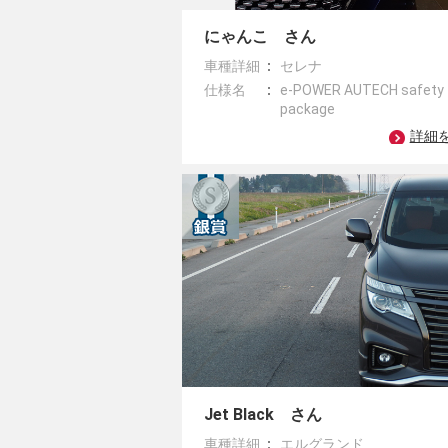
にゃんこ さん
車種詳細
セレナ
仕様名
e-POWER AUTECH safety
package
詳細
Jet Black さん
車種詳細
エルグランド