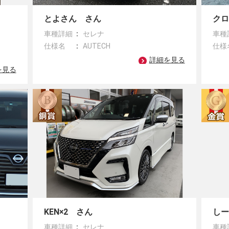
とよさん さん
ク
車種詳細
セレナ
車種
仕様名
AUTECH
仕様
詳細を見る
を見る
KEN×2 さん
し
車種詳細
セレナ
車種