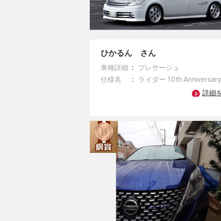
ひかるん さん
車種詳細
プレサージュ
仕様名
ライダー 10th Anniversar
詳細