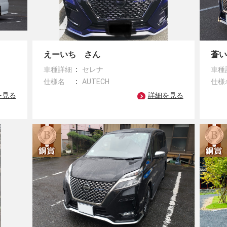
えーいち さん
蒼
車種詳細
セレナ
車種
y
仕様名
AUTECH
仕様
を見る
詳細を見る