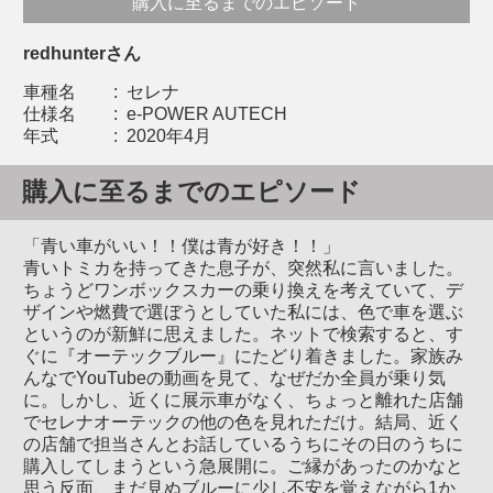
購入に至るまでのエピソード
redhunterさん
車種名
:
セレナ
仕様名
:
e-POWER AUTECH
年式
:
2020年4月
購入に至るまでのエピソード
「青い車がいい！！僕は青が好き！！」
青いトミカを持ってきた息子が、突然私に言いました。
ちょうどワンボックスカーの乗り換えを考えていて、デ
ザインや燃費で選ぼうとしていた私には、色で車を選ぶ
というのが新鮮に思えました。ネットで検索すると、す
ぐに『オーテックブルー』にたどり着きました。家族み
んなでYouTubeの動画を見て、なぜだか全員が乗り気
に。しかし、近くに展示車がなく、ちょっと離れた店舗
でセレナオーテックの他の色を見れただけ。結局、近く
の店舗で担当さんとお話しているうちにその日のうちに
購入してしまうという急展開に。ご縁があったのかなと
思う反面、まだ見ぬブルーに少し不安を覚えながら1か