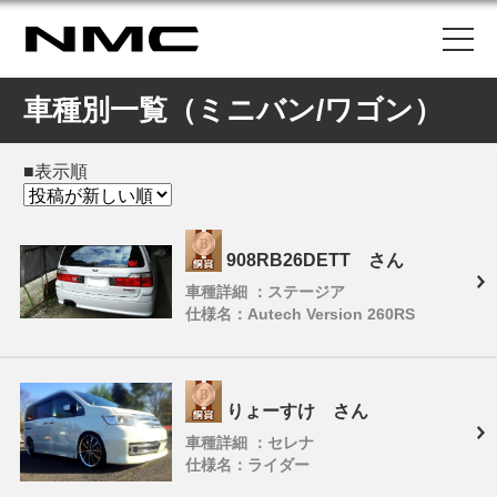
車種別一覧（ミニバン/ワゴン）
■表示順
908RB26DETT さん
車種詳細 ：ステージア
仕様名：Autech Version 260RS
りょーすけ さん
車種詳細 ：セレナ
仕様名：ライダー