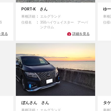
PORT-K さん
ゆ
車種詳細
エルグランド
車種
TS
仕様名
350ハイウェイスター アーバ
仕様
ンクロム
を見る
詳細を見る
ぼんさん さん
タ
車種詳細
エルグランド
車種