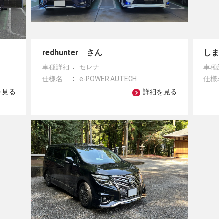
redhunter さん
し
車種詳細
セレナ
車種
仕様名
e-POWER AUTECH
仕様
を見る
詳細を見る