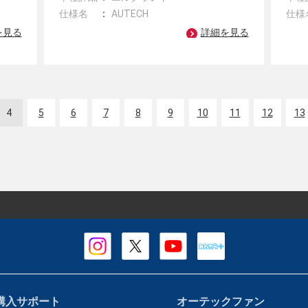
仕様名
AUTECH
仕様
を見る
詳細を見る
4
5
6
7
8
9
10
11
12
13
購入サポート
オーテックファン