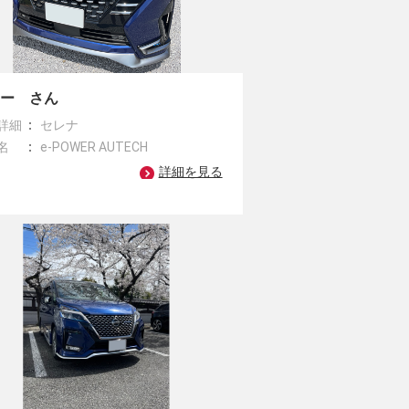
まー さん
詳細
セレナ
名
e-POWER AUTECH
詳細を見る