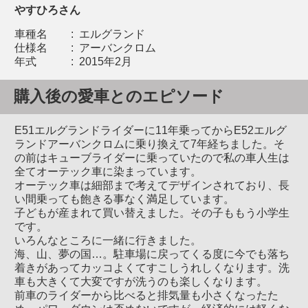
やすひろさん
車種名
:
エルグランド
仕様名
:
アーバンクロム
年式
:
2015年2月
購入後の愛車とのエピソード
E51エルグランドライダーに11年乗ってからE52エルグ
ランドアーバンクロムに乗り換えて7年経ちました。そ
の前はキューブライダーに乗っていたので私の車人生は
全てオーテック車に染まっています。
オーテック車は細部まで考えてデザインされており、長
い間乗っても飽きる事なく満足しています。
子どもが産まれて買い替えました。その子ももう小学生
です。
いろんなところに一緒に行きました。
海、山、夢の国…。駐車場に戻ってくる度に今でも落ち
着きがあってカッコよくてすこしうれしくなります。洗
車も大きくて大変ですが洗うのも楽しくなります。
前車のライダーから比べると排気量も小さくなったた