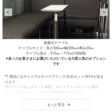
1
/
11
脱着式テーブル
テーブルサイズ：長さ560㎜×幅350㎜×厚み20㎜
テーブル高さ：515㎜～715㎜(10段階)
※多くのお客さまにお選びいただいている大変人気のオプション
です
*1 商品にはサイドマルチパイプラック(左右セット) N14 が含ま
れます。
*2 ツインアタッチメント N22 、ボードアタッチメント N23 、
ロッドアタッチメント N24 は同時装着できません。
*3 オートスライドドア装着時は片側 N37 をお選びください。
(注)架装オプションは、サイドボックス N11 をのぞき、納車時に
もっと見る
梱包された状態で車両に搭載されています。