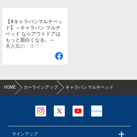
【#キャラバンマルチベッ
ド】～キャラバン マルチ
ベッド ならアウトドアは
もっと面白くなる。～
大人気の「車中泊仕様車」
の一台、キャラバン「マル
チベッド」 一番の特長
は、ベースとなる日産キャ
ラバンの広大な室内スペー
スを活かした、広々とした
ベッドです 幅 1,510mm
HOME
カーラインアップ
キャラバン マルチベッド
/ 奥行き 1,760mm のたっ
ぷりとしたサイズのベッド
で、疲れた体をしっかりと
休めることが可能 ベッド
の下には高さ350mmもの
スペースを確保し、アウト
ドア用品などの収納スペー
スとして活用できます！
ラインアップ