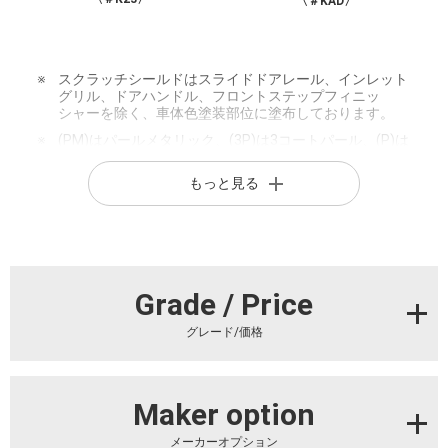
〈＃KAD〉
※
スクラッチシールドはスライドドアレール、インレット
グリル、ドアハンドル、フロントステップフィニッ
シャーを除く、車体色塗装部位に塗布しております。
※
(PM)はパールメタリック、(3P)は3コートパール、(P)は
パール、(M)はメタリックの略です。
もっと見る
※
内装色はブラック〈G〉となります。
※
ボディカラーは、表示する画面の関係で実際の色とは異
なって見える場合があります。
Grade / Price
グレード/価格
Maker option
メーカーオプション