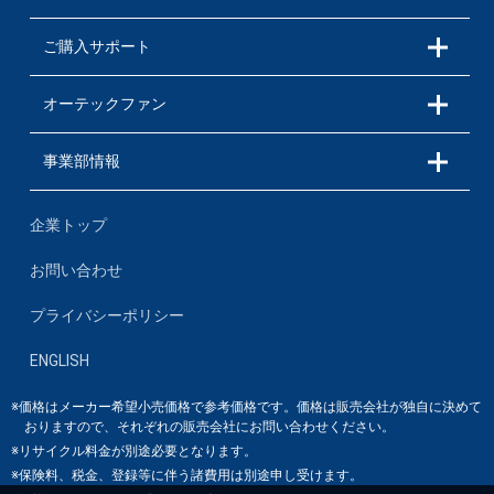
グレードは3タイプをラ
インアップ インテリアの
統一感を演出するため、グ
ご購入サポート
レードに合わせたシート生
地と同じ素材を使用し、プ
オーテックファン
レミアムGX Outdoor Black
Editionは耐久性に優れたC
ORDURA®*生地を採用し
事業部情報
ました ガソリン車には
インテリジェントクルーズ
コントロールを標準装備す
企業トップ
るなど、遠方のアウトドア
フィールドへの遠征にも最
お問い合わせ
適な キャラバン マルチ
ベッド ぜひWEBページ
プライバシーポリシー
をチェックしてください！
https://www.autech.co.jp/s
ENGLISH
v/caravan_multibed/index.
html *CORDURA®はイ
※価格はメーカー希望小売価格で参考価格です。価格は販売会社が独自に決めて
ンビスタ社の登録商標です
おりますので、それぞれの販売会社にお問い合わせください。
#キャラバン #キャラバ
※リサイクル料金が別途必要となります。
ンマルチベッド #車中泊 #
※保険料、税金、登録等に伴う諸費用は別途申し受けます。
マルチベッド #オグショー