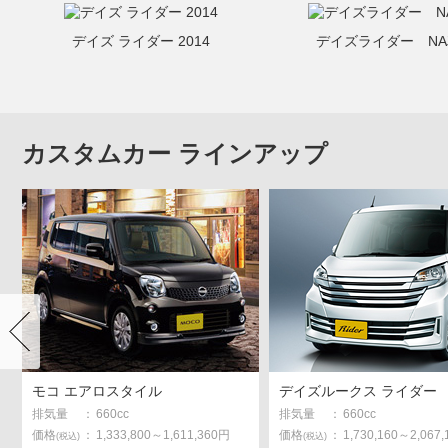
デイズ ライダー 2014
デイズライダー NA
カスタムカー ラインアップ
モコ エアロスタイル
デイズルークス ライダー
排気量
：
660cc
排気量
：
660cc
価格
：
1,333,800～1,611,360円
価格
：
1,730,160～2,067
(税込)
(税込)