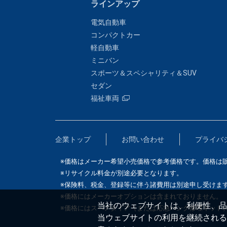
ラインアップ
電気自動車
コンパクトカー
軽自動車
ミニバン
スポーツ＆スペシャリティ＆SUV
セダン
福祉車両
企業トップ
お問い合わせ
プライバ
※価格はメーカー希望小売価格で参考価格です。価格は
※リサイクル料金が別途必要となります。
※保険料、税金、登録等に伴う諸費用は別途申し受けま
※価格にはメーカーオプションは含まれておりません。
当社のウェブサイトは、利便性、品質
※価格にはスペアタイア（または応急パンク修理キット
当ウェブサイトの利用を継続される