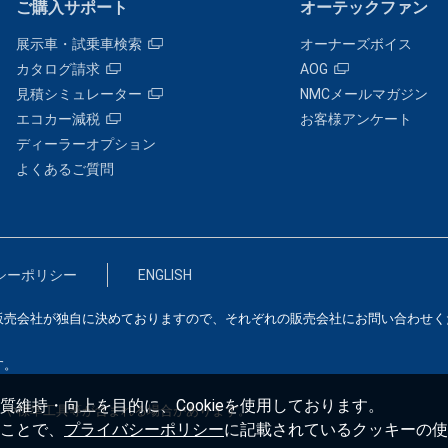
ご購入サポート
オーテックファン
展示車・試乗車検索
オーナーズボイス
カタログ請求
AOG
見積シミュレーター
NMCメールマガジン
エコカー減税
お客様アンケート
ディーラーオプション
よくあるご質問
シーポリシー
ENGLISH
販売会社が独自に決めておりますので、それぞれの販売会社にお問い合わせく
す。
維持・向上を目的に、Cookieを使用しております。
）や標準工具等が含まれる場合があります。
ことで、
プライバシーポリシー
に記載されているクッキーの使