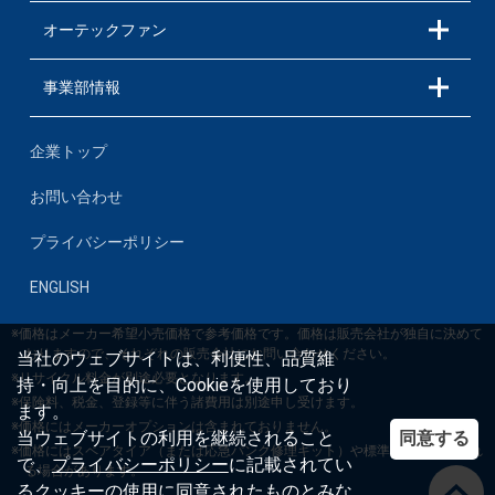
オーテックファン
事業部情報
企業トップ
お問い合わせ
プライバシーポリシー
ENGLISH
※価格はメーカー希望小売価格で参考価格です。価格は販売会社が独自に決めて
おりますので、それぞれの販売会社にお問い合わせください。
当社のウェブサイトは、利便性、品質維
※リサイクル料金が別途必要となります。
持・向上を目的に、Cookieを使用しており
※保険料、税金、登録等に伴う諸費用は別途申し受けます。
ます。
※価格にはメーカーオプションは含まれておりません。
同意する
当ウェブサイトの利用を継続されること
※価格にはスペアタイア（または応急パンク修理キット）や標準工具等が含まれ
で、
プライバシーポリシー
に記載されてい
る場合があります。
るクッキーの使用に同意されたものとみな