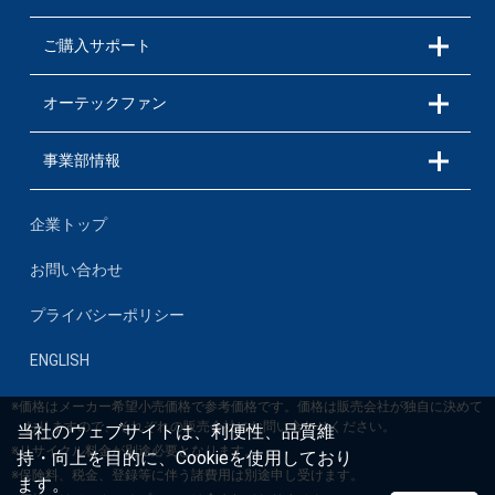
ご購入サポート
オーテックファン
事業部情報
企業トップ
お問い合わせ
プライバシーポリシー
ENGLISH
※価格はメーカー希望小売価格で参考価格です。価格は販売会社が独自に決めて
おりますので、それぞれの販売会社にお問い合わせください。
当社のウェブサイトは、利便性、品質維
※リサイクル料金が別途必要となります。
持・向上を目的に、Cookieを使用しており
※保険料、税金、登録等に伴う諸費用は別途申し受けます。
ます。