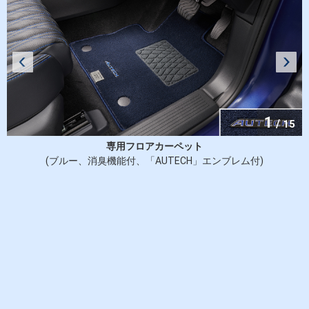
1
/
15
専用フロアカーペット
ン
(ブルー、消臭機能付、「AUTECH」エンブレム付)
ム
ゴ
」
証