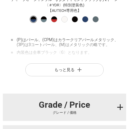
〈＃YDR〉(特別塗装色)
【AUTECH専用色】
※
(P)はパール、(CPM)はカラークリアパールメタリック、
(3P)は3コートパール、(M)はメタリックの略です。
※
内装色は全車ブラック〈G〉となります。
※
全色、スクラッチシールド付です。スクラッチシールド
は、 バックドア、ドアハンドル、アンテナカバー、ソ
もっと見る
ナーセンサー、ソナー フィニッシャーを除く車体色塗装
部位に塗布しております。ドアサッシュは ハイグロスタ
イプとなります。
※
ボディカラーは、表示する画面の関係で実際の色とは異
なって見える場合があります。
Grade / Price
グレード / 価格