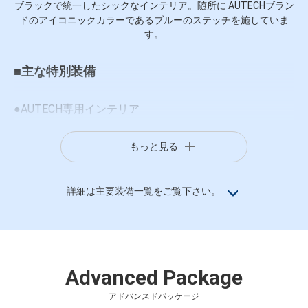
ブラックで統一したシックなインテリア。随所に AUTECHブラン
ドのアイコニックカラーであるブルーのステッチを施していま
す。
■主な特別装備
●AUTECH専用インテリア
・ブラックレザーシート「AUTECH」刺繍(ブルーステッチ、専用キル
もっと見る
ティング)(抗菌仕様)
・ブラックドアトリム(ブルーステッチ)
・インストパット(ブルーステッチ)
詳細は主要装備一覧をご覧下さい。
・ダークウッド調フィニッシャー<インストパネル>
・インストモール(ダーククロム)(インストパネル、エアコン吹き出し
口)
・センターコンソールボックス(アームレスト付)(ブルーステッチ)
Advanced Package
・AUTECHエンブレム<センターコンソール>
アドバンスドパッケージ
●専用ブラックテーラーフィット巻ステアリング(ブルー