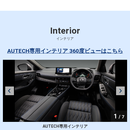
・シグネチャーLED
・AUTECHエンブレム<フロント・リヤ>
●サイドターンランプ付電動格納式リモコンドアミラー
(メタル調フィニッシュ)
Interior
●リヤLEDフォグランプ<運転席側>
インテリア
●シグネチャーLEDポジションランプ
●ルーフレール
AUTECH専用インテリア 360度ビューはこちら
●リモコンオートバックドア(ハンズフリー機能、挟み込
み防止機構付)
●専用20インチアルミホイール(20×8J)、インセット:45、
P.C.D：114.3(5穴)＆255/45R20 101Vタイヤ(MICHELIN
PRIMACY4)
1
/
7
、
AUTECH専用インテリア