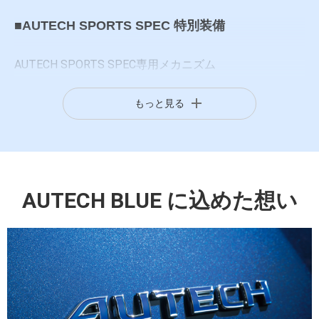
・SOSコール
■AUTECH SPORTS SPEC 特別装備
AUTECH SPORTS SPEC専用メカニズム
・専用チューニングコンピューター(VCM)
・専用e-4ORCE制御
もっと見る
・ドライブモードセレクター(専用チューニング)
・サスペンション(スプリング、ショックアブソーバー)
・車速感応式電動パワーステアリング
®
・パフォーマンスダンパー
AUTECH BLUE に込めた想い
専用20インチダークグラファイトフィニッシュアルミホ
イール(20×8J)、インセット:45、P.C.D：114.3(5穴)
AUTECH SPORTS SPECエンブレム〈リヤ〉、〈センタ
ーコンソール〉
*
パフォーマンスダンパーはヤマハ発動機(株)の登録商標です