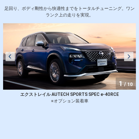
(12.3インチ、6スピーカー、Googleビルトイン(ナビ機能含む)、TV、
足回り、ボディ剛性から快適性までをトータルチューニング。ワン
AM/FMラジオ、ハンズフリーフォン、Bluetooth®対応、USB接続、
ランク上の走りを実現。
HDMI接続、Apple CarPlay・Android Auto™連携機能、NissanConnect
サービス対応)
・車載通信ユニット(TCU［Telematics Control Unit］)
・ETC2.0ユニット(ビルトインタイプ)
●内装
・ロールサンシェード＜リヤドア＞
1
・アンビエントライティング＜フロントセンタートレイ(ワイヤレス充
/
10
電器)、ドアトリム＞
エクストレイル AUTECH SPORTS SPEC e-4ORCE
※オプション装着車
・USB電源ポート タイプC＜フロント2個、リヤ2個＞
・100V AC電源(1500W)＜ラゲッジ1個＞
●安全 / メカニズム
・プロパイロット緊急停止支援システム(SOSコール機能付)