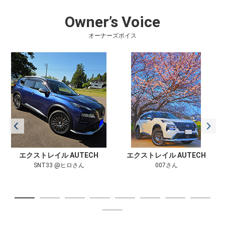
ぜひフォロー・チェック
の数々を、ぜひ動画で
をよろしくお願いしま
チェックしてください htt
Owner’s Voice
す！ Photo：エクスト
ps://youtu.be/q0dHfl5-yd
レイル AUTECH SPORTS
c?si=aAg6bvGnA_Mnup6t
オーナーズボイス
SPEC e-4ORCE ボディカ
このクルマのWEBカタロ
ラーはディープオーシャ
グはこちら https://www.a
ンブルー / ダイヤモンド
utech.co.jp/sv/xtrail_aute
ブラック 2トーン〈スク
ch/index.html 動画内の車
ラッチシールド〉(特別塗
両 エクストレイル AUTEC
装色)【AUTECH専用色】
H SPORTS SPEC e-4ORCE
※オプション装着車 ©日産
ボディカラーはディープ
モータースポーツ＆カス
オーシャンブルー / ダイ
タマイズ株式会社 #日
ヤモンドブラック 2トーン
産 #nissan #エクストレ
〈スクラッチシールド〉
イル #オーテック #autec
(特別塗装色)【AUTECH専
h #sportsspec #スポーツ
用色】 ※オプション装着車
エクストレイル AUTECH
エクストレイル AUTECH
スペック #suv #autechblu
©日産モータースポーツ＆
SNT33 @ヒロさん
007さん
e #湘南ブルー
カスタマイズ株式会社