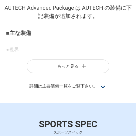
ステッチ、グロスブラックフィニッシャー)
AUTECH Advanced Package は AUTECH の装備に下
●運転席・助手席パワーシート
記装備が追加されます。
●パーソナルドライビングポジションメモリーシステム
■主な装備
●視界
・アダプティブLEDヘッドライトシステム(オートレベライザー付)
もっと見る
・プロパイロット パーキング
●運転席まわり
詳細は主要装備一覧をご覧下さい。
・ヘッドアップディスプレイ(ナビ・プロパイロット情報表示機能、カ
ラー表示)
・ワイヤレス充電器
SPORTS SPEC
●オーディオ / ナビ
スポーツスペック
・NissanConnectインフォテインメントシステム