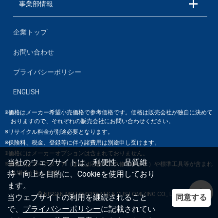
事業部情報
企業トップ
お問い合わせ
プライバシーポリシー
ENGLISH
※価格はメーカー希望小売価格で参考価格です。価格は販売会社が独自に決めて
おりますので、それぞれの販売会社にお問い合わせください。
※リサイクル料金が別途必要となります。
※保険料、税金、登録等に伴う諸費用は別途申し受けます。
※価格にはメーカーオプションは含まれておりません。
当社のウェブサイトは、利便性、品質維
※価格にはスペアタイア（または応急パンク修理キット）や標準工具等が含まれ
る場合があります。
持・向上を目的に、Cookieを使用しており
ます。
© NISSAN MOTORSPORTS & CUSTOMIZING CO., LTD.
同意する
当ウェブサイトの利用を継続されること
で、
プライバシーポリシー
に記載されてい