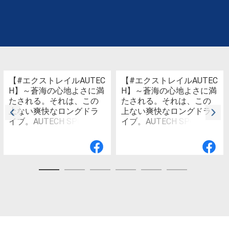
【#エクストレイルAUTEC
【#エクストレイルAUTEC
H】～蒼海の心地よさに満
H】～蒼海の心地よさに満
たされる。それは、この
たされる。それは、この
上ない爽快なロングドラ
上ない爽快なロングドラ
イブ。AUTECH SPORTS S
イブ。AUTECH SPORTS S
PEC～ エクストレイル AU
PEC～ エクストレイル
TECH SPORTS SPECのイ
AUTECH SPROTS SPEC
メージギャラリーをお届
のイメージムービーをお
けします ぜひ大きな画面
届けします 本格SUVの日
でご覧ください AUTEC
産エクストレイルをより
Hブランド専用インスタグ
上質に、かつスポー
ラム @autech_blue では、
ティーに磨き上げた エク
AUTECHブランド車のある
ストレイル AUTECH SPO
風景を美しい画像ととも
RTS SPEC プレミアムな佇
にお楽しみいただけます
まいを実現する専用装備