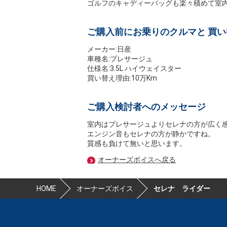
ゴルフのキャディーバッグも楽々積めて室
ご購入前にお乗りのクルマと 買
メーカー:日産
車種名:プレサージュ
仕様名:3.5L ハイウェイスター
買い替え理由:10万Km
ご購入検討者へのメッセージ
室内はプレサージュよりセレナの方が広く
エンジン音もセレナの方が静かですね。
質感も負けて無いと思います。
オーナーズボイスへ戻る
HOME
オーナーズボイス
セレナ ライダー