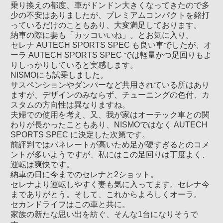
乗り換えの都度、車がドンドン大きくなってきたので多
少の不安はありましたが、プレミアムコンパクトを銘打
っているだけのこともあり、大変満足しております。
納車の際に妻も「カッコいいね」。とお気に入り。
セレナ AUTECH SPORTS SPEC も良い車でしたが、オ
ーラ AUTECH SPORTS SPEC では軽量かつ足回りもよ
りしっかりしていると実感します。
NISMOにも試乗しました。
サスペンションやダンパーなど共用されている所はあり
ますが、デザインのみならず、チューニングの色付、カ
スタムの方向性は異なりますね。
夫婦での使用を考え、又、我が家はオーテック車との関
わりが長かったこともあり、NISMOではなく AUTECH
SPORTS SPEC に決定した次第です。
前評判ではバネレートが高いため足が硬すぎるとのコメ
ントが多いようですが、私にはこの足回りは丁度よく、
運転は爽快です。
納車の日に今までのセレナと2ショット。
セレナより運転しやすく妻も気に入ってます。セレナ今
までありがとう。そして、これからよろしくオーラ。
セカンドライフはこの車と共に。
家族の新たな思い出を紡ぐ、そんな1台になりそうで