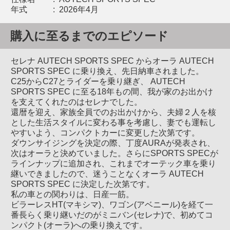
年式
:
2026年4月
購入に至るまでのエピソード
セレナ AUTECH SPORTS SPEC からオーラ AUTECH
SPORTS SPEC に乗り換え、先日納車されました。
C25からC27とライダーを乗り継ぎ、 AUTECH
SPORTS SPEC に至る18年もの間、我が家のお出かけ
を支えてくれたのはセレナでした。
還暦を迎え、家族全員でのお出かけから、夫婦２人を核
とした生活スタイルに変わる事を考慮し、妻でも運転し
やすいよう、コンパクトカーに変更した次第です。
ダウンサイジングを決定の際、丁度AURAが発表され、
次はオーラと決めていました。さらにSPORTS SPECが
ラインナップに追加され、これまでオーテック車を乗り
継いできましたので、迷うことなくオーラ AUTECH
SPORTS SPEC に決定した次第です。
私の車との関わりは、日産一筋。
ビラーレスHT(マキシマ)、ワゴン(アベニール)を経て一
番長らく乗り継いだのがミニバン(セレナ)で、初めてコ
ンパクト(オーラ)への乗り換えです。