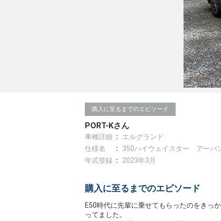
購入に至るまでのエピソード
PORT-Kさん
車種詳細
エルグランド
仕様名
350ハイウェイスター アーバ
年式登録
2023年3月
購入に至るまでのエピソード
E50時代に先輩に乗せてもらったのをきっ
ってました。