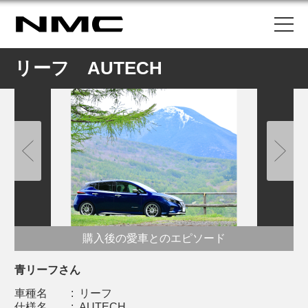
リーフ AUTECH
購入後の愛車とのエピソード
青リーフさん
車種名
:
リーフ
仕様名
:
AUTECH