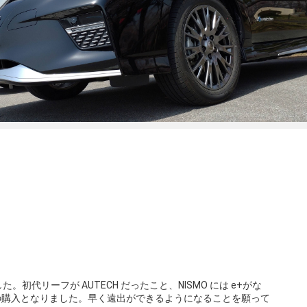
代リーフが AUTECH だったこと、NISMO には e+がな
H の購入となりました。早く遠出ができるようになることを願って