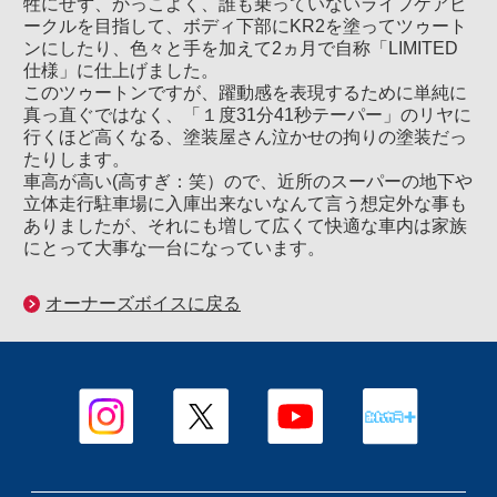
牲にせず、かっこよく、誰も乗っていないライフケアビ
ークルを目指して、ボディ下部にKR2を塗ってツゥート
ンにしたり、色々と手を加えて2ヵ月で自称「LIMITED
仕様」に仕上げました。
このツゥートンですが、躍動感を表現するために単純に
真っ直ぐではなく、「１度31分41秒テーパー」のリヤに
行くほど高くなる、塗装屋さん泣かせの拘りの塗装だっ
たりします。
車高が高い(高すぎ：笑）ので、近所のスーパーの地下や
立体走行駐車場に入庫出来ないなんて言う想定外な事も
ありましたが、それにも増して広くて快適な車内は家族
にとって大事な一台になっています。
オーナーズボイスに戻る