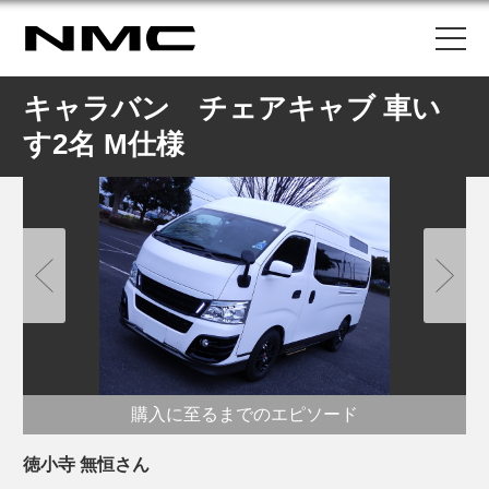
キャラバン チェアキャブ 車い
す2名 M仕様
購入に至るまでのエピソード
徳小寺 無恒さん