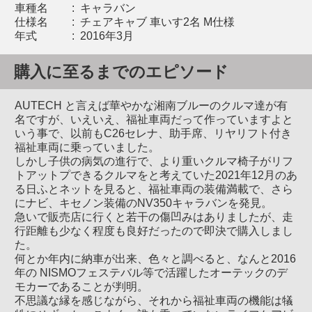
車種名
:
キャラバン
仕様名
:
チェアキャブ 車いす2名 M仕様
年式
:
2016年3月
購入に至るまでのエピソード
AUTECH と言えば華やかな湘南ブルーのクルマ達が有
名ですが、いえいえ、福祉車両だって作っていますよと
いう事で、以前もC26セレナ、助手席、リヤリフト付き
福祉車両に乗っていました。
しかし子供の病気の進行で、より重いクルマ椅子がリフ
トアットプできるクルマをと考えていた2021年12月のあ
る日ふとネットを見ると、福祉車両の装備満載で、さら
にナビ、キセノン装備のNV350キャラバンを発見。
急いで販売店に行くと若干の傷凹みはありましたが、走
行距離も少なく程度も良好だったので即決で購入しまし
た。
何とか年内に納車が出来、色々と調べると、なんと2016
年の NISMOフェステバル等で活躍したオーテックのデ
モカーであることが判明。
不思議な縁を感じながら、それから福祉車両の機能は犠