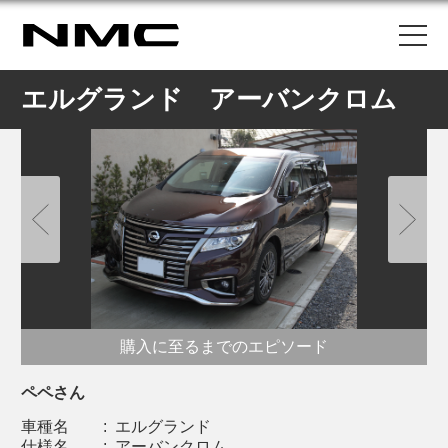
エルグランド アーバンクロム
購入に至るまでのエピソード
ペペさん
車種名
:
エルグランド
仕様名
:
アーバンクロム