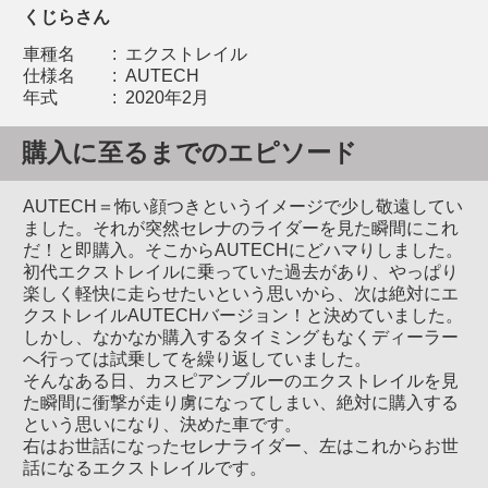
くじらさん
車種名
:
エクストレイル
仕様名
:
AUTECH
年式
:
2020年2月
購入に至るまでのエピソード
AUTECH＝怖い顔つきというイメージで少し敬遠してい
ました。それが突然セレナのライダーを見た瞬間にこれ
だ！と即購入。そこからAUTECHにどハマりしました。
初代エクストレイルに乗っていた過去があり、やっぱり
楽しく軽快に走らせたいという思いから、次は絶対にエ
クストレイルAUTECHバージョン！と決めていました。
しかし、なかなか購入するタイミングもなくディーラー
へ行っては試乗してを繰り返していました。
そんなある日、カスピアンブルーのエクストレイルを見
た瞬間に衝撃が走り虜になってしまい、絶対に購入する
という思いになり、決めた車です。
右はお世話になったセレナライダー、左はこれからお世
話になるエクストレイルです。