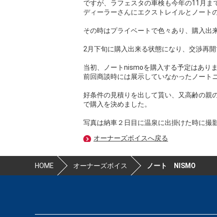
ですが、ラフェスタの車検も今年の11月ま
ディーラーさんにエクストレイルとノート
その時はプライベートで色々あり、購入出
2月下旬に購入出来る状態になり、交渉再開
当初、ノートnismoを購入する予定はあり
前回商談時には展示していなかったノート
好条件の見積りを出して貰い、又高齢の親
で購入を決めました。
写真は納車２日目に温泉に出掛けた時に撮
オーナーズボイスへ戻る
HOME
オーナーズボイス
ノート NISMO