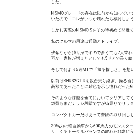
した。
NISMOグレードの存在は以前から知って
いたので「コレがいつか壊れたら検討しよ
しかし実際のNISMO Sをその時初めて間
私のクルマの用途は通勤とドライブ。
残念ながら独り身ですので多くても2人乗
万が一家族が増えたとしても5ドアで乗り続
そして何より5速MTで「操る愉しさ」を想
以前はBNR32GT-Rを数台乗り継ぎ、操
高額であったことに難色を示し憧れだったG
そのような課題を全てにおいてクリアして
燃費もまだナラシ段階ですが街乗りでリッタ
コンパクトカーだけあって普段の取り回し
30馬力の軽自動車から600馬力のモンス
リ」くるトータルバランスの取れた非常に