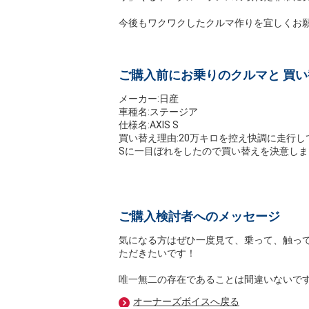
今後もワクワクしたクルマ作りを宜しくお
ご購入前にお乗りのクルマと 買
メーカー:日産
車種名:ステージア
仕様名:AXIS S
買い替え理由:20万キロを控え快調に走行して
Sに一目ぼれをしたので買い替えを決意しま
ご購入検討者へのメッセージ
気になる方はぜひ一度見て、乗って、触っ
ただきたいです！
唯一無二の存在であることは間違いないです
オーナーズボイスへ戻る