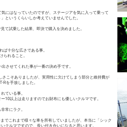
いて気にはなっていたのですが、ステージアを気に入って乗って
う」というくらいしか考えていませんでした。
近で見て試乗した結果、即決で購入を決めました。
れれば十分な広さである事。
けられること。
い出させてくれた事が一番の決め手です。
る愉しさこそありましたが、実用性に欠けてしまう部分と維持費が
T-Rを手放しました。
くれている事。
ー10以上は走りますのでお財布にも優しいクルマです。
も非常にラク。
ターまでこれまで様々な車を所有していましたが、本当に「シック
良いクルマですので、長い付き合いになると思います。