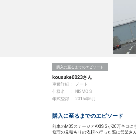
購入に至るまでのエピソード
kousuke0023さん
車種詳細
ノート
仕様名
NISMO S
年式登録
2015年6月
購入に至るまでのエピソード
前車のM35ステージアAXIS Sが20万
修理の見積もりの依頼へ行った際に営業さんに