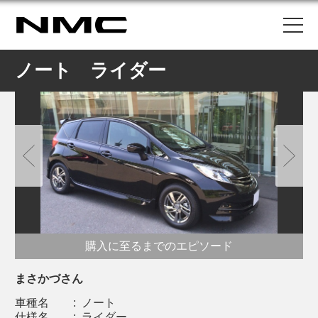
ノート ライダー
購入に至るまでのエピソード
まさかづさん
車種名
:
ノート
仕様名
:
ライダー