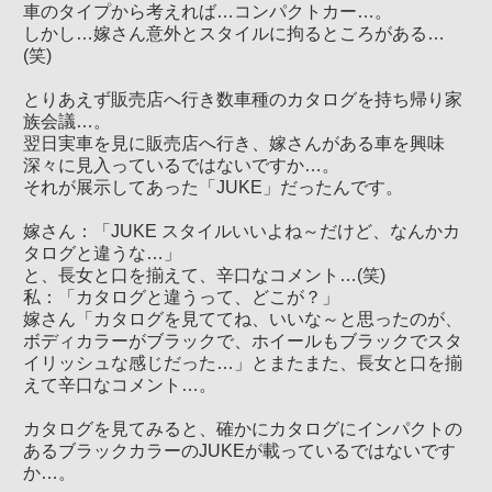
車のタイプから考えれば…コンパクトカー…。
しかし…嫁さん意外とスタイルに拘るところがある…
(笑)
とりあえず販売店へ行き数車種のカタログを持ち帰り家
族会議…。
翌日実車を見に販売店へ行き、嫁さんがある車を興味
深々に見入っているではないですか…。
それが展示してあった「JUKE」だったんです。
嫁さん：「JUKE スタイルいいよね～だけど、なんかカ
タログと違うな…」
と、長女と口を揃えて、辛口なコメント…(笑)
私：「カタログと違うって、どこが？」
嫁さん「カタログを見ててね、いいな～と思ったのが、
ボディカラーがブラックで、ホイールもブラックでスタ
イリッシュな感じだった…」とまたまた、長女と口を揃
えて辛口なコメント…。
カタログを見てみると、確かにカタログにインパクトの
あるブラックカラーのJUKEが載っているではないです
か…。