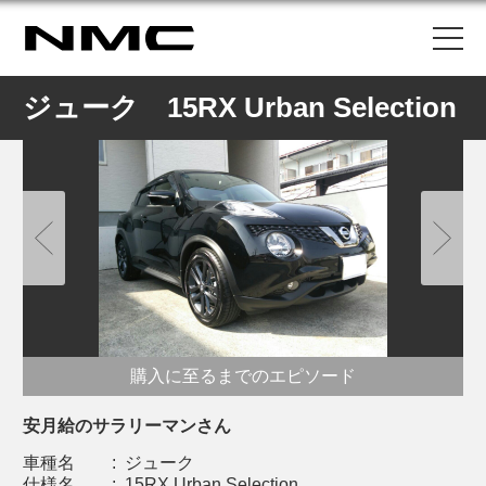
ジューク 15RX Urban Selection
購入に至るまでのエピソード
安月給のサラリーマンさん
車種名
:
ジューク
仕様名
:
15RX Urban Selection