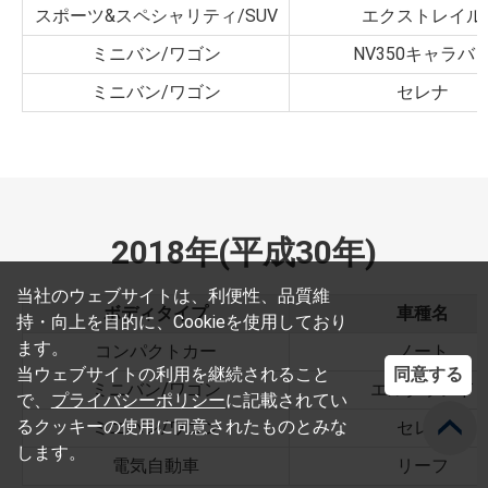
スポーツ&スペシャリティ/SUV
エクストレイル
ミニバン/ワゴン
NV350キャラバ
ミニバン/ワゴン
セレナ
2018年(平成30年)
当社のウェブサイトは、利便性、品質維
ボディタイプ
車種名
持・向上を目的に、Cookieを使用しており
ます。
コンパクトカー
ノート
同意する
当ウェブサイトの利用を継続されること
ミニバン/ワゴン
エルグランド
で、
プライバシーポリシー
に記載されてい
るクッキーの使用に同意されたものとみな
ミニバン/ワゴン
セレナ
します。
電気自動車
リーフ